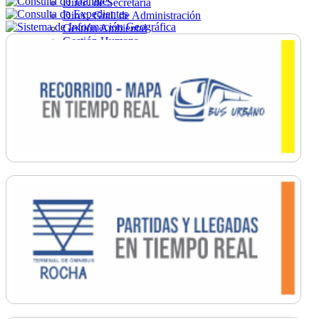
Direc. de Secretaría
Direc. Gral. de Administración
Gestión Ambiental
Gestión Humana
Hacienda
Obras
Ordenamiento
Promoción Social
Salud
Secretaría General
Tránsito
Turismo