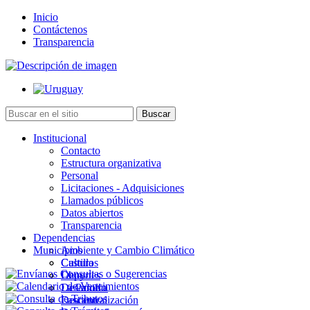
Inicio
Contáctenos
Transparencia
Institucional
Contacto
Estructura organizativa
Personal
Licitaciones - Adquisiciones
Llamados públicos
Datos abiertos
Transparencia
Dependencias
Municipios
Ambiente y Cambio Climático
Cultura
Castillos
Deportes
Chuy
Desarrollo
La Paloma
Descentralización
Lascano