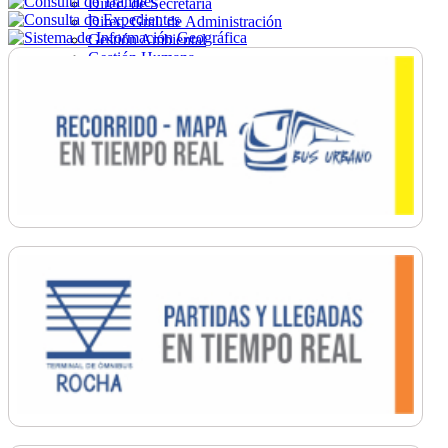
Direc. de Secretaría
Direc. Gral. de Administración
Gestión Ambiental
Gestión Humana
Hacienda
Obras
Ordenamiento
Promoción Social
Salud
Secretaría General
Tránsito
Turismo