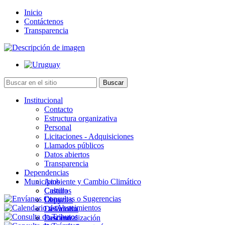
Inicio
Contáctenos
Transparencia
Institucional
Contacto
Estructura organizativa
Personal
Licitaciones - Adquisiciones
Llamados públicos
Datos abiertos
Transparencia
Dependencias
Municipios
Ambiente y Cambio Climático
Cultura
Castillos
Deportes
Chuy
Desarrollo
La Paloma
Descentralización
Lascano