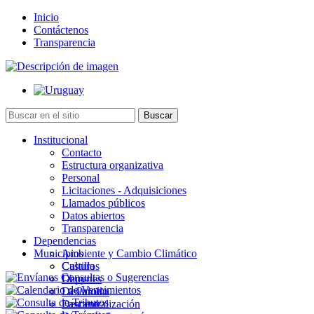
Inicio
Contáctenos
Transparencia
Institucional
Contacto
Estructura organizativa
Personal
Licitaciones - Adquisiciones
Llamados públicos
Datos abiertos
Transparencia
Dependencias
Municipios
Ambiente y Cambio Climático
Cultura
Castillos
Deportes
Chuy
Desarrollo
La Paloma
Descentralización
Lascano