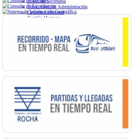
Direc. de Secretaría
Direc. Gral. de Administración
Gestión Ambiental
Gestión Humana
Hacienda
Obras
Ordenamiento
Promoción Social
Salud
Secretaría General
Tránsito
Turismo