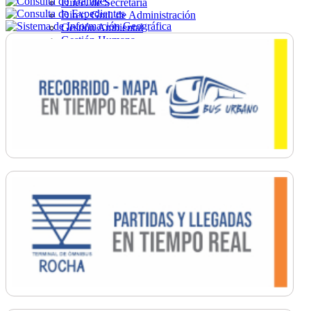
Direc. de Secretaría
Direc. Gral. de Administración
Gestión Ambiental
Gestión Humana
Hacienda
Obras
Ordenamiento
Promoción Social
Salud
Secretaría General
Tránsito
Turismo