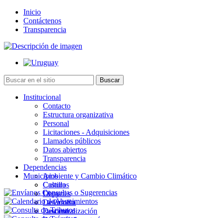
Inicio
Contáctenos
Transparencia
Institucional
Contacto
Estructura organizativa
Personal
Licitaciones - Adquisiciones
Llamados públicos
Datos abiertos
Transparencia
Dependencias
Municipios
Ambiente y Cambio Climático
Cultura
Castillos
Deportes
Chuy
Desarrollo
La Paloma
Descentralización
Lascano