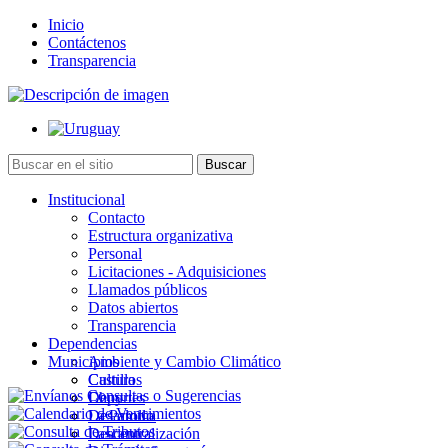
Inicio
Contáctenos
Transparencia
Institucional
Contacto
Estructura organizativa
Personal
Licitaciones - Adquisiciones
Llamados públicos
Datos abiertos
Transparencia
Dependencias
Municipios
Ambiente y Cambio Climático
Cultura
Castillos
Deportes
Chuy
Desarrollo
La Paloma
Descentralización
Lascano