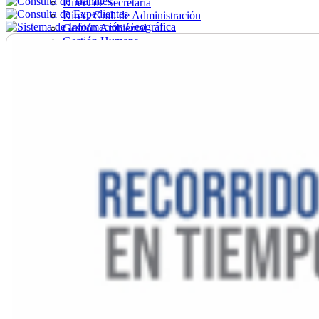
Direc. de Secretaría
Direc. Gral. de Administración
Gestión Ambiental
Gestión Humana
Hacienda
Obras
Ordenamiento
Promoción Social
Salud
Secretaría General
Tránsito
Turismo