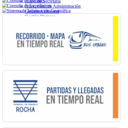
Direc. de Secretaría
Direc. Gral. de Administración
Gestión Ambiental
Gestión Humana
Hacienda
Obras
Ordenamiento
Promoción Social
Salud
Secretaría General
Tránsito
Turismo