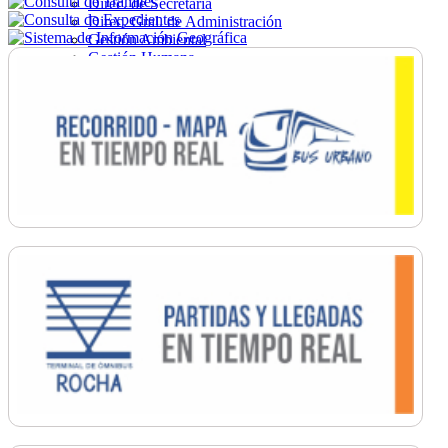
Direc. de Secretaría
Direc. Gral. de Administración
Gestión Ambiental
Gestión Humana
Hacienda
Obras
Ordenamiento
Promoción Social
Salud
Secretaría General
Tránsito
Turismo