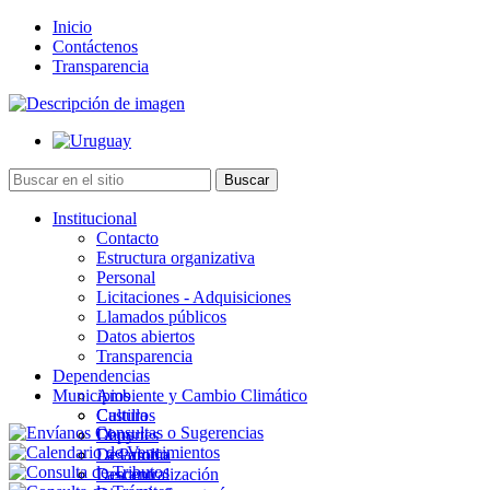
Inicio
Contáctenos
Transparencia
Institucional
Contacto
Estructura organizativa
Personal
Licitaciones - Adquisiciones
Llamados públicos
Datos abiertos
Transparencia
Dependencias
Municipios
Ambiente y Cambio Climático
Cultura
Castillos
Deportes
Chuy
Desarrollo
La Paloma
Descentralización
Lascano