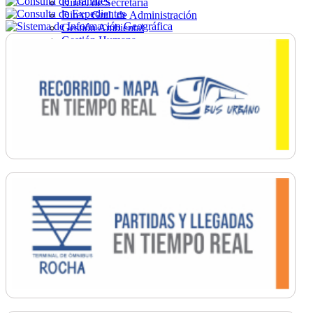
Direc. de Secretaría
Direc. Gral. de Administración
Gestión Ambiental
Gestión Humana
Hacienda
Obras
Ordenamiento
Promoción Social
Salud
Secretaría General
Tránsito
Turismo