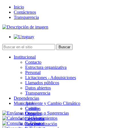
Inicio
Contáctenos
Transparencia
Institucional
Contacto
Estructura organizativa
Personal
Licitaciones - Adquisiciones
Llamados públicos
Datos abiertos
Transparencia
Dependencias
Municipios
Ambiente y Cambio Climático
Cultura
Castillos
Deportes
Chuy
Desarrollo
La Paloma
Descentralización
Lascano