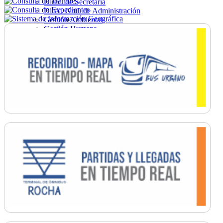
Direc. de Secretaría
Direc. Gral. de Administración
Gestión Ambiental
Gestión Humana
Hacienda
Obras
Ordenamiento
Promoción Social
Salud
Secretaría General
Tránsito
Turismo