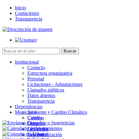
Inicio
Contáctenos
Transparencia
Institucional
Contacto
Estructura organizativa
Personal
Licitaciones - Adquisiciones
Llamados públicos
Datos abiertos
Transparencia
Dependencias
Municipios
Ambiente y Cambio Climático
Cultura
Castillos
Deportes
Chuy
Desarrollo
La Paloma
Descentralización
Lascano