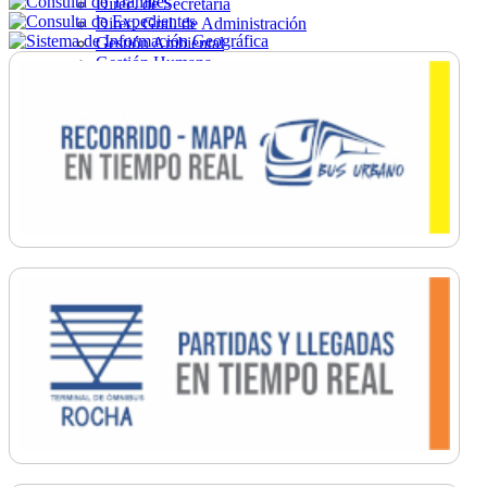
Direc. de Secretaría
Direc. Gral. de Administración
Gestión Ambiental
Gestión Humana
Hacienda
Obras
Ordenamiento
Promoción Social
Salud
Secretaría General
Tránsito
Turismo