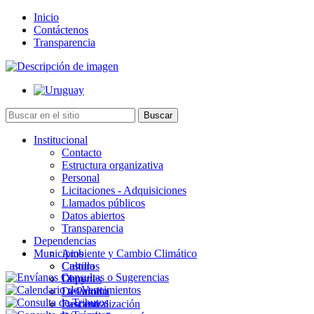
Inicio
Contáctenos
Transparencia
Institucional
Contacto
Estructura organizativa
Personal
Licitaciones - Adquisiciones
Llamados públicos
Datos abiertos
Transparencia
Dependencias
Municipios
Ambiente y Cambio Climático
Cultura
Castillos
Deportes
Chuy
Desarrollo
La Paloma
Descentralización
Lascano