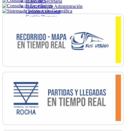
Direc. de Secretaría
Direc. Gral. de Administración
Gestión Ambiental
Gestión Humana
Hacienda
Obras
Ordenamiento
Promoción Social
Salud
Secretaría General
Tránsito
Turismo