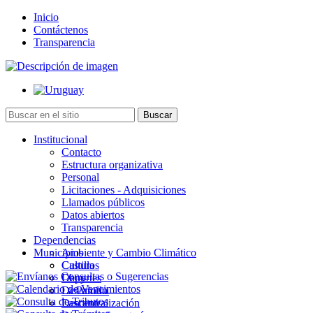
Inicio
Contáctenos
Transparencia
Institucional
Contacto
Estructura organizativa
Personal
Licitaciones - Adquisiciones
Llamados públicos
Datos abiertos
Transparencia
Dependencias
Municipios
Ambiente y Cambio Climático
Cultura
Castillos
Deportes
Chuy
Desarrollo
La Paloma
Descentralización
Lascano