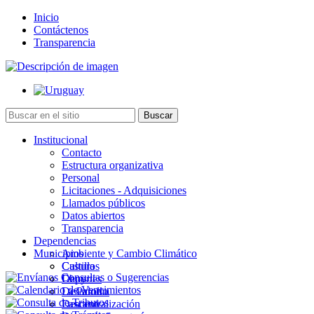
Inicio
Contáctenos
Transparencia
Institucional
Contacto
Estructura organizativa
Personal
Licitaciones - Adquisiciones
Llamados públicos
Datos abiertos
Transparencia
Dependencias
Municipios
Ambiente y Cambio Climático
Cultura
Castillos
Deportes
Chuy
Desarrollo
La Paloma
Descentralización
Lascano