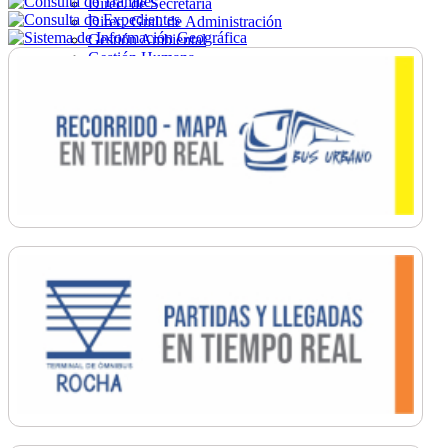
Direc. de Secretaría
Direc. Gral. de Administración
Gestión Ambiental
Gestión Humana
Hacienda
Obras
Ordenamiento
Promoción Social
Salud
Secretaría General
Tránsito
Turismo