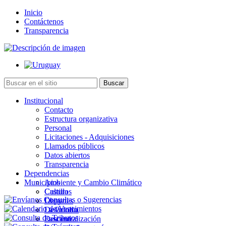
Inicio
Contáctenos
Transparencia
Institucional
Contacto
Estructura organizativa
Personal
Licitaciones - Adquisiciones
Llamados públicos
Datos abiertos
Transparencia
Dependencias
Municipios
Ambiente y Cambio Climático
Cultura
Castillos
Deportes
Chuy
Desarrollo
La Paloma
Descentralización
Lascano