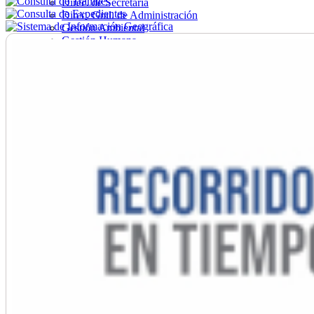
Direc. de Secretaría
Direc. Gral. de Administración
Gestión Ambiental
Gestión Humana
Hacienda
Obras
Ordenamiento
Promoción Social
Salud
Secretaría General
Tránsito
Turismo