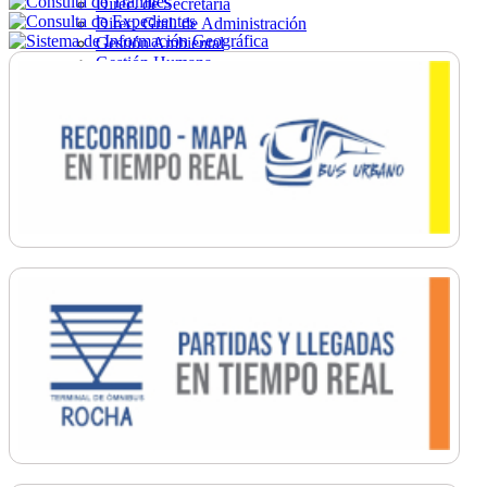
Direc. de Secretaría
Direc. Gral. de Administración
Gestión Ambiental
Gestión Humana
Hacienda
Obras
Ordenamiento
Promoción Social
Salud
Secretaría General
Tránsito
Turismo