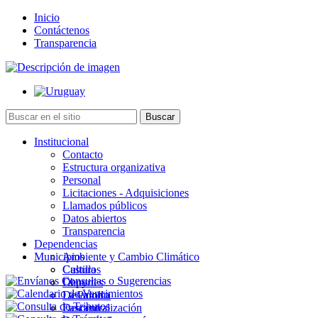
Inicio
Contáctenos
Transparencia
Institucional
Contacto
Estructura organizativa
Personal
Licitaciones - Adquisiciones
Llamados públicos
Datos abiertos
Transparencia
Dependencias
Municipios
Ambiente y Cambio Climático
Cultura
Castillos
Deportes
Chuy
Desarrollo
La Paloma
Descentralización
Lascano