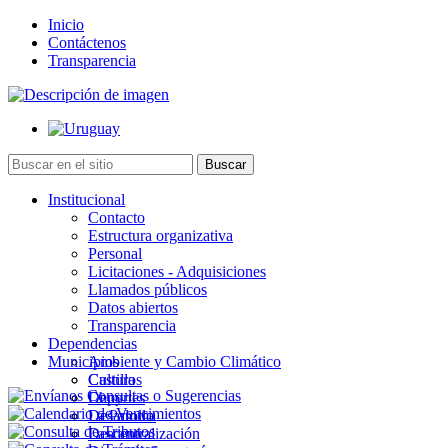
Inicio
Contáctenos
Transparencia
Institucional
Contacto
Estructura organizativa
Personal
Licitaciones - Adquisiciones
Llamados públicos
Datos abiertos
Transparencia
Dependencias
Municipios
Ambiente y Cambio Climático
Cultura
Castillos
Deportes
Chuy
Desarrollo
La Paloma
Descentralización
Lascano