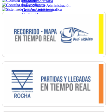
Direc. de Secretaría
Direc. Gral. de Administración
Gestión Ambiental
Gestión Humana
Hacienda
Obras
Ordenamiento
Promoción Social
Salud
Secretaría General
Tránsito
Turismo