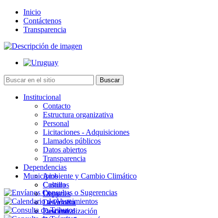
Inicio
Contáctenos
Transparencia
Institucional
Contacto
Estructura organizativa
Personal
Licitaciones - Adquisiciones
Llamados públicos
Datos abiertos
Transparencia
Dependencias
Municipios
Ambiente y Cambio Climático
Cultura
Castillos
Deportes
Chuy
Desarrollo
La Paloma
Descentralización
Lascano