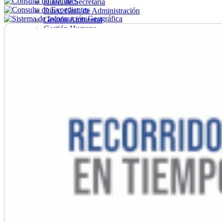
Direc. de Secretaría
Direc. Gral. de Administración
Gestión Ambiental
Gestión Humana
Hacienda
Obras
Ordenamiento
Promoción Social
Salud
Secretaría General
Tránsito
Turismo