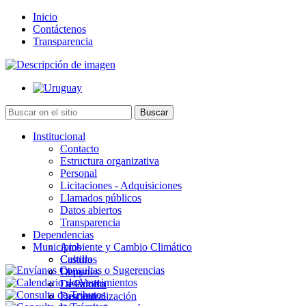
Inicio
Contáctenos
Transparencia
Institucional
Contacto
Estructura organizativa
Personal
Licitaciones - Adquisiciones
Llamados públicos
Datos abiertos
Transparencia
Dependencias
Municipios
Ambiente y Cambio Climático
Cultura
Castillos
Deportes
Chuy
Desarrollo
La Paloma
Descentralización
Lascano