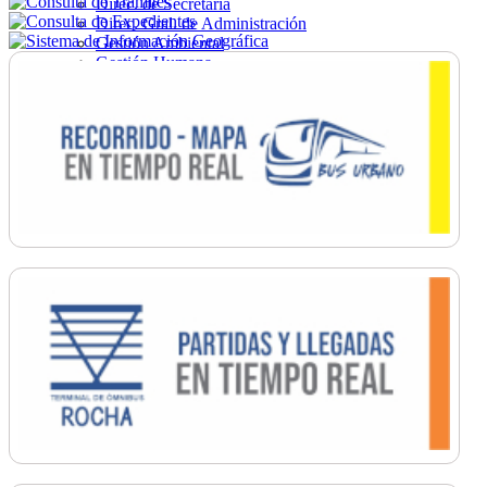
Direc. de Secretaría
Direc. Gral. de Administración
Gestión Ambiental
Gestión Humana
Hacienda
Obras
Ordenamiento
Promoción Social
Salud
Secretaría General
Tránsito
Turismo