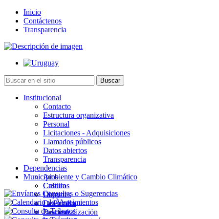
Inicio
Contáctenos
Transparencia
Institucional
Contacto
Estructura organizativa
Personal
Licitaciones - Adquisiciones
Llamados públicos
Datos abiertos
Transparencia
Dependencias
Municipios
Ambiente y Cambio Climático
Cultura
Castillos
Deportes
Chuy
Desarrollo
La Paloma
Descentralización
Lascano