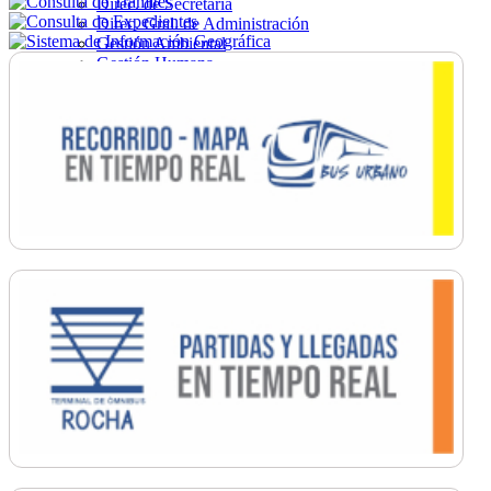
Direc. de Secretaría
Direc. Gral. de Administración
Gestión Ambiental
Gestión Humana
Hacienda
Obras
Ordenamiento
Promoción Social
Salud
Secretaría General
Tránsito
Turismo