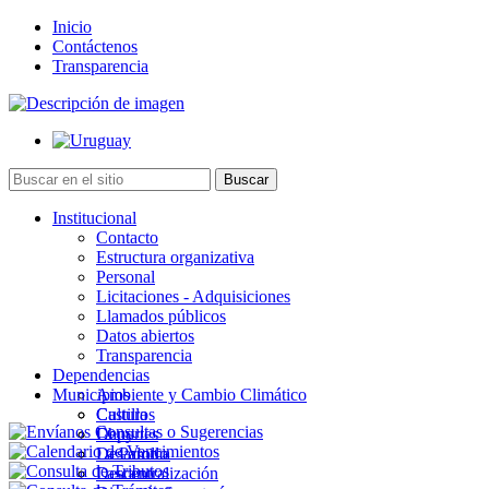
Inicio
Contáctenos
Transparencia
Institucional
Contacto
Estructura organizativa
Personal
Licitaciones - Adquisiciones
Llamados públicos
Datos abiertos
Transparencia
Dependencias
Municipios
Ambiente y Cambio Climático
Cultura
Castillos
Deportes
Chuy
Desarrollo
La Paloma
Descentralización
Lascano