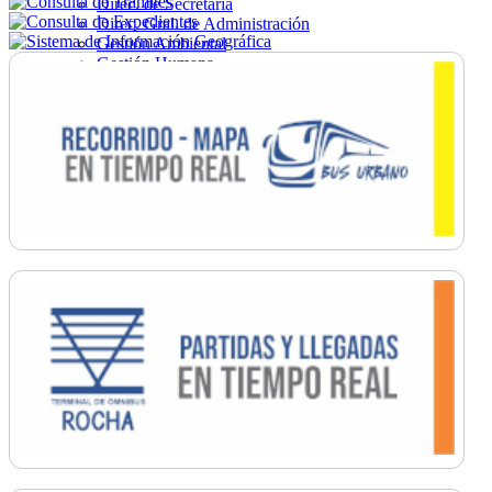
Direc. de Secretaría
Direc. Gral. de Administración
Gestión Ambiental
Gestión Humana
Hacienda
Obras
Ordenamiento
Promoción Social
Salud
Secretaría General
Tránsito
Turismo