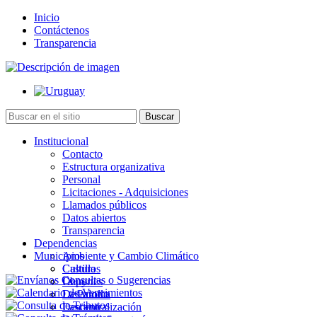
Inicio
Contáctenos
Transparencia
Institucional
Contacto
Estructura organizativa
Personal
Licitaciones - Adquisiciones
Llamados públicos
Datos abiertos
Transparencia
Dependencias
Municipios
Ambiente y Cambio Climático
Cultura
Castillos
Deportes
Chuy
Desarrollo
La Paloma
Descentralización
Lascano