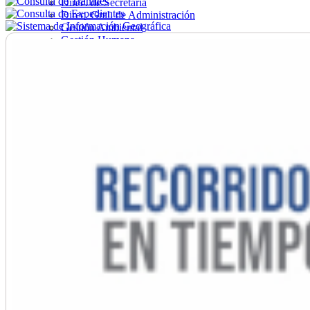
Direc. de Secretaría
Direc. Gral. de Administración
Gestión Ambiental
Gestión Humana
Hacienda
Obras
Ordenamiento
Promoción Social
Salud
Secretaría General
Tránsito
Turismo