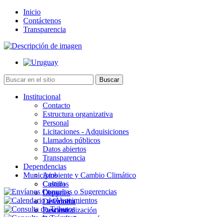
Inicio
Contáctenos
Transparencia
Institucional
Contacto
Estructura organizativa
Personal
Licitaciones - Adquisiciones
Llamados públicos
Datos abiertos
Transparencia
Dependencias
Municipios
Ambiente y Cambio Climático
Cultura
Castillos
Deportes
Chuy
Desarrollo
La Paloma
Descentralización
Lascano