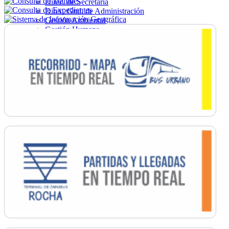
Direc. de Secretaría
Direc. Gral. de Administración
Gestión Ambiental
Gestión Humana
Hacienda
Obras
Ordenamiento
Promoción Social
Salud
Secretaría General
Tránsito
Turismo