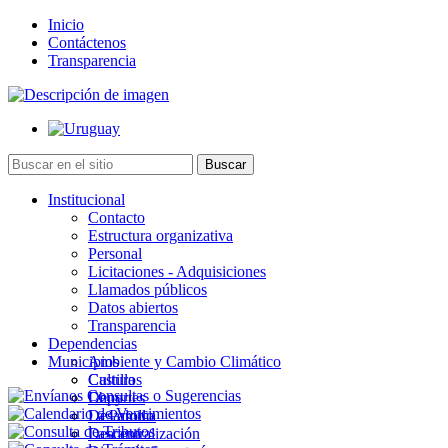
Inicio
Contáctenos
Transparencia
Institucional
Contacto
Estructura organizativa
Personal
Licitaciones - Adquisiciones
Llamados públicos
Datos abiertos
Transparencia
Dependencias
Municipios
Ambiente y Cambio Climático
Cultura
Castillos
Deportes
Chuy
Desarrollo
La Paloma
Descentralización
Lascano