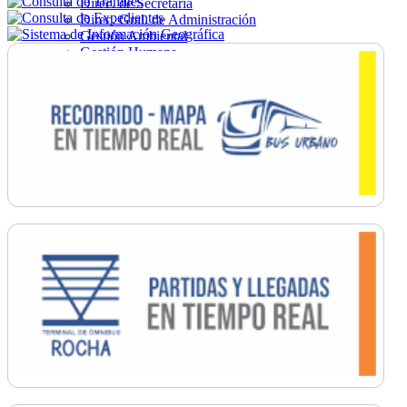
Direc. de Secretaría
Direc. Gral. de Administración
Gestión Ambiental
Gestión Humana
Hacienda
Obras
Ordenamiento
Promoción Social
Salud
Secretaría General
Tránsito
Turismo