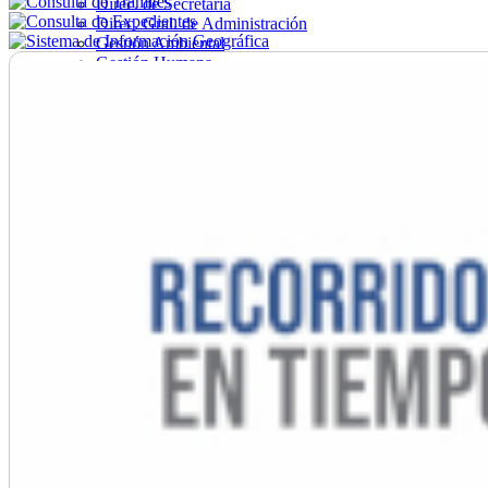
Direc. de Secretaría
Direc. Gral. de Administración
Gestión Ambiental
Gestión Humana
Hacienda
Obras
Ordenamiento
Promoción Social
Salud
Secretaría General
Tránsito
Turismo