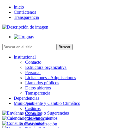
Inicio
Contáctenos
Transparencia
Institucional
Contacto
Estructura organizativa
Personal
Licitaciones - Adquisiciones
Llamados públicos
Datos abiertos
Transparencia
Dependencias
Municipios
Ambiente y Cambio Climático
Cultura
Castillos
Deportes
Chuy
Desarrollo
La Paloma
Descentralización
Lascano