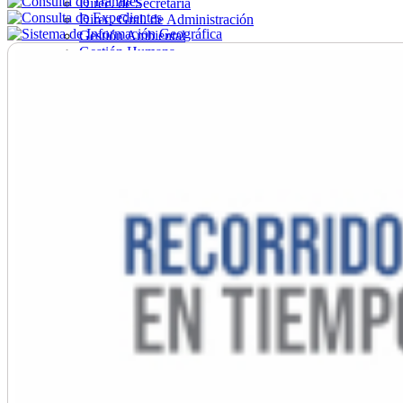
Direc. de Secretaría
Direc. Gral. de Administración
Gestión Ambiental
Gestión Humana
Hacienda
Obras
Ordenamiento
Promoción Social
Salud
Secretaría General
Tránsito
Turismo