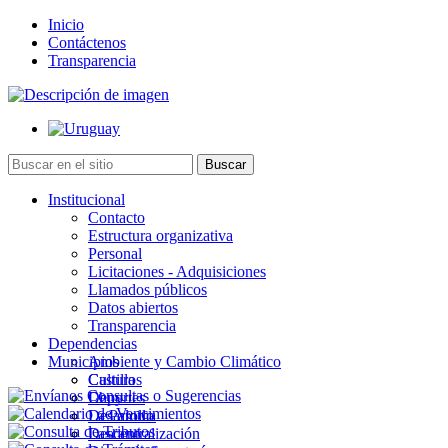
Inicio
Contáctenos
Transparencia
Institucional
Contacto
Estructura organizativa
Personal
Licitaciones - Adquisiciones
Llamados públicos
Datos abiertos
Transparencia
Dependencias
Municipios
Ambiente y Cambio Climático
Cultura
Castillos
Deportes
Chuy
Desarrollo
La Paloma
Descentralización
Lascano