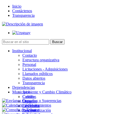
Inicio
Contáctenos
Transparencia
Institucional
Contacto
Estructura organizativa
Personal
Licitaciones - Adquisiciones
Llamados públicos
Datos abiertos
Transparencia
Dependencias
Municipios
Ambiente y Cambio Climático
Cultura
Castillos
Deportes
Chuy
Desarrollo
La Paloma
Descentralización
Lascano