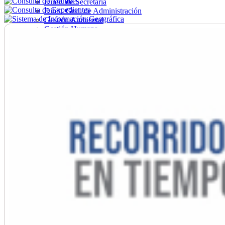
Direc. de Secretaría
Direc. Gral. de Administración
Gestión Ambiental
Gestión Humana
Hacienda
Obras
Ordenamiento
Promoción Social
Salud
Secretaría General
Tránsito
Turismo