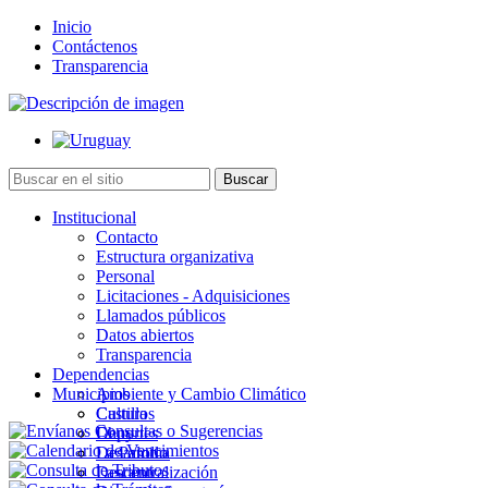
Inicio
Contáctenos
Transparencia
Institucional
Contacto
Estructura organizativa
Personal
Licitaciones - Adquisiciones
Llamados públicos
Datos abiertos
Transparencia
Dependencias
Municipios
Ambiente y Cambio Climático
Cultura
Castillos
Deportes
Chuy
Desarrollo
La Paloma
Descentralización
Lascano