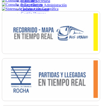
Direc. de Secretaría
Direc. Gral. de Administración
Gestión Ambiental
Gestión Humana
Hacienda
Obras
Ordenamiento
Promoción Social
Salud
Secretaría General
Tránsito
Turismo