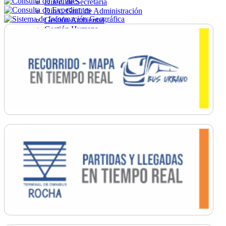
Direc. de Secretaría
Direc. Gral. de Administración
Gestión Ambiental
Gestión Humana
Hacienda
Obras
Ordenamiento
Promoción Social
Salud
Secretaría General
Tránsito
Turismo