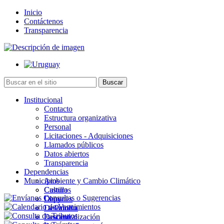
Inicio
Contáctenos
Transparencia
Institucional
Contacto
Estructura organizativa
Personal
Licitaciones - Adquisiciones
Llamados públicos
Datos abiertos
Transparencia
Dependencias
Municipios
Ambiente y Cambio Climático
Cultura
Castillos
Deportes
Chuy
Desarrollo
La Paloma
Descentralización
Lascano