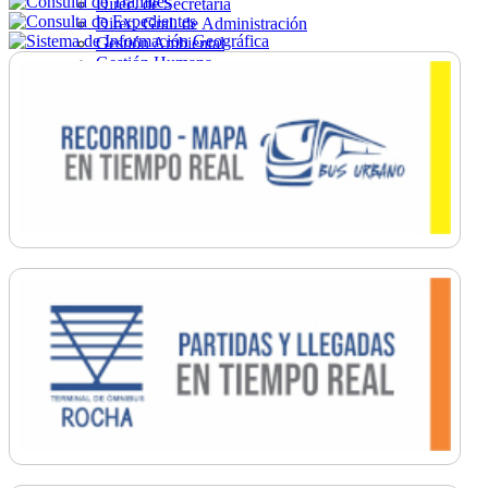
Direc. de Secretaría
Direc. Gral. de Administración
Gestión Ambiental
Gestión Humana
Hacienda
Obras
Ordenamiento
Promoción Social
Salud
Secretaría General
Tránsito
Turismo