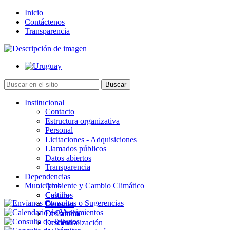
Inicio
Contáctenos
Transparencia
Institucional
Contacto
Estructura organizativa
Personal
Licitaciones - Adquisiciones
Llamados públicos
Datos abiertos
Transparencia
Dependencias
Municipios
Ambiente y Cambio Climático
Cultura
Castillos
Deportes
Chuy
Desarrollo
La Paloma
Descentralización
Lascano