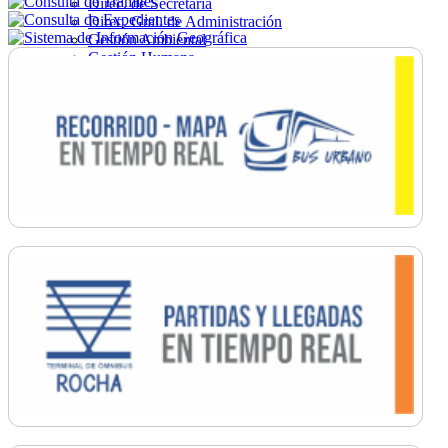
Direc. de Secretaría
Direc. Gral. de Administración
Gestión Ambiental
Gestión Humana
Hacienda
Obras
Ordenamiento
Promoción Social
Salud
Secretaría General
Tránsito
Turismo