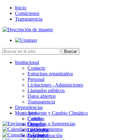
Inicio
Contáctenos
Transparencia
Institucional
Contacto
Estructura organizativa
Personal
Licitaciones - Adquisiciones
Llamados públicos
Datos abiertos
Transparencia
Dependencias
Municipios
Ambiente y Cambio Climático
Cultura
Castillos
Deportes
Chuy
Desarrollo
La Paloma
Descentralización
Lascano