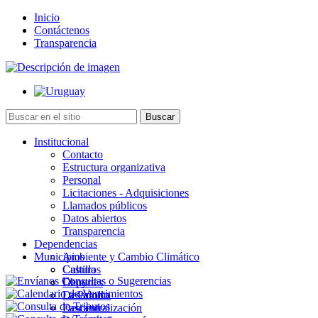
Inicio
Contáctenos
Transparencia
Institucional
Contacto
Estructura organizativa
Personal
Licitaciones - Adquisiciones
Llamados públicos
Datos abiertos
Transparencia
Dependencias
Municipios
Ambiente y Cambio Climático
Cultura
Castillos
Deportes
Chuy
Desarrollo
La Paloma
Descentralización
Lascano