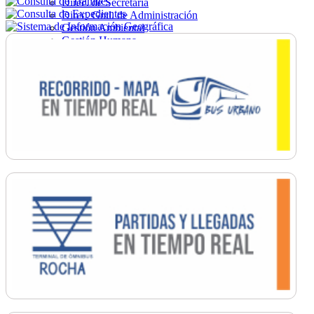
Direc. de Secretaría
Direc. Gral. de Administración
Gestión Ambiental
Gestión Humana
Hacienda
Obras
Ordenamiento
Promoción Social
Salud
Secretaría General
Tránsito
Turismo