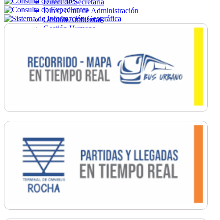
Direc. de Secretaría
Direc. Gral. de Administración
Gestión Ambiental
Gestión Humana
Hacienda
Obras
Ordenamiento
Promoción Social
Salud
Secretaría General
Tránsito
Turismo