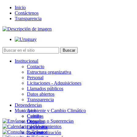
Inicio
Contáctenos
Transparencia
Institucional
Contacto
Estructura organizativa
Personal
Licitaciones - Adquisiciones
Llamados públicos
Datos abiertos
Transparencia
Dependencias
Municipios
Ambiente y Cambio Climático
Cultura
Castillos
Deportes
Chuy
Desarrollo
La Paloma
Descentralización
Lascano