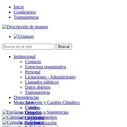
Inicio
Contáctenos
Transparencia
Institucional
Contacto
Estructura organizativa
Personal
Licitaciones - Adquisiciones
Llamados públicos
Datos abiertos
Transparencia
Dependencias
Municipios
Ambiente y Cambio Climático
Cultura
Castillos
Deportes
Chuy
Desarrollo
La Paloma
Descentralización
Lascano