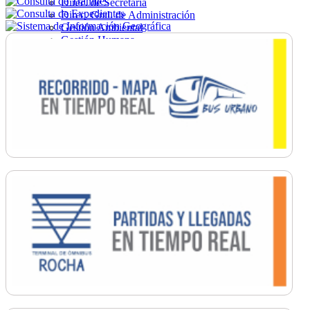
Direc. de Secretaría
Direc. Gral. de Administración
Gestión Ambiental
Gestión Humana
Hacienda
Obras
Ordenamiento
Promoción Social
Salud
Secretaría General
Tránsito
Turismo