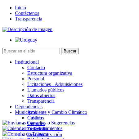
Inicio
Contáctenos
Transparencia
Institucional
Contacto
Estructura organizativa
Personal
Licitaciones - Adquisiciones
Llamados públicos
Datos abiertos
Transparencia
Dependencias
Municipios
Ambiente y Cambio Climático
Cultura
Castillos
Deportes
Chuy
Desarrollo
La Paloma
Descentralización
Lascano