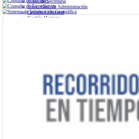
Direc. de Secretaría
Direc. Gral. de Administración
Gestión Ambiental
Gestión Humana
Hacienda
Obras
Ordenamiento
Promoción Social
Salud
Secretaría General
Tránsito
Turismo