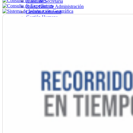
Direc. de Secretaría
Direc. Gral. de Administración
Gestión Ambiental
Gestión Humana
Hacienda
Obras
Ordenamiento
Promoción Social
Salud
Secretaría General
Tránsito
Turismo