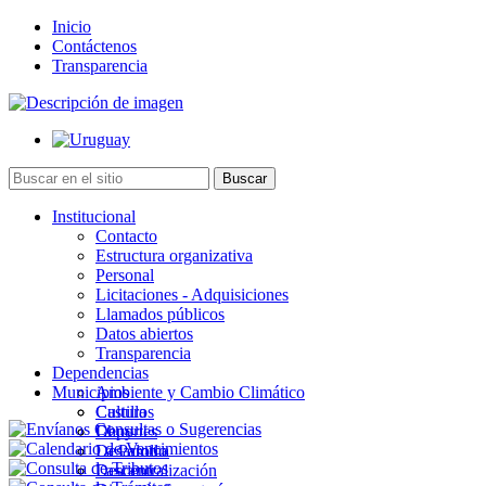
Inicio
Contáctenos
Transparencia
Institucional
Contacto
Estructura organizativa
Personal
Licitaciones - Adquisiciones
Llamados públicos
Datos abiertos
Transparencia
Dependencias
Municipios
Ambiente y Cambio Climático
Cultura
Castillos
Deportes
Chuy
Desarrollo
La Paloma
Descentralización
Lascano