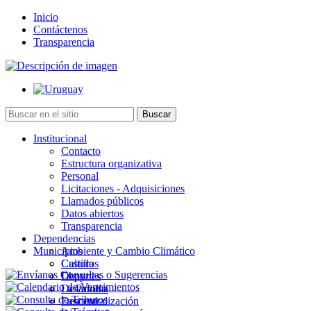
Inicio
Contáctenos
Transparencia
Institucional
Contacto
Estructura organizativa
Personal
Licitaciones - Adquisiciones
Llamados públicos
Datos abiertos
Transparencia
Dependencias
Municipios
Ambiente y Cambio Climático
Cultura
Castillos
Deportes
Chuy
Desarrollo
La Paloma
Descentralización
Lascano