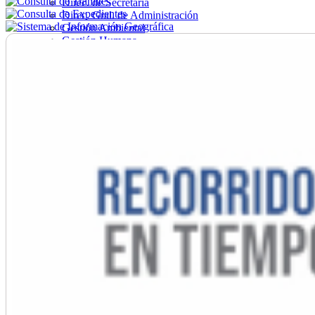
Direc. de Secretaría
Direc. Gral. de Administración
Gestión Ambiental
Gestión Humana
Hacienda
Obras
Ordenamiento
Promoción Social
Salud
Secretaría General
Tránsito
Turismo