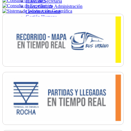
Direc. de Secretaría
Direc. Gral. de Administración
Gestión Ambiental
Gestión Humana
Hacienda
Obras
Ordenamiento
Promoción Social
Salud
Secretaría General
Tránsito
Turismo