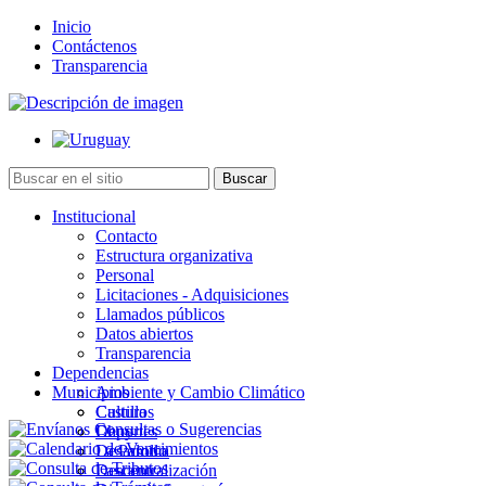
Inicio
Contáctenos
Transparencia
Institucional
Contacto
Estructura organizativa
Personal
Licitaciones - Adquisiciones
Llamados públicos
Datos abiertos
Transparencia
Dependencias
Municipios
Ambiente y Cambio Climático
Cultura
Castillos
Deportes
Chuy
Desarrollo
La Paloma
Descentralización
Lascano