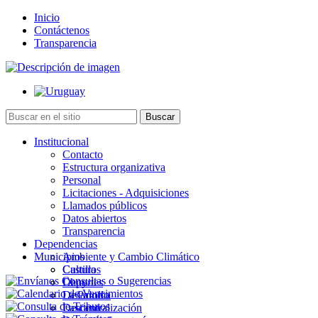
Inicio
Contáctenos
Transparencia
Institucional
Contacto
Estructura organizativa
Personal
Licitaciones - Adquisiciones
Llamados públicos
Datos abiertos
Transparencia
Dependencias
Municipios
Ambiente y Cambio Climático
Cultura
Castillos
Deportes
Chuy
Desarrollo
La Paloma
Descentralización
Lascano