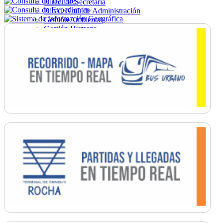
Direc. de Secretaría
Direc. Gral. de Administración
Gestión Ambiental
Gestión Humana
Hacienda
Obras
Ordenamiento
Promoción Social
Salud
Secretaría General
Tránsito
Turismo