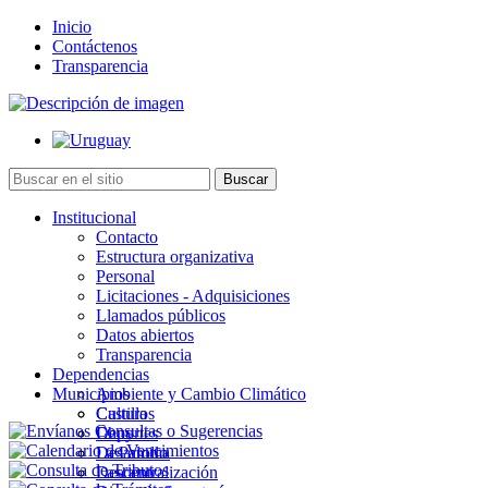
Inicio
Contáctenos
Transparencia
Institucional
Contacto
Estructura organizativa
Personal
Licitaciones - Adquisiciones
Llamados públicos
Datos abiertos
Transparencia
Dependencias
Municipios
Ambiente y Cambio Climático
Cultura
Castillos
Deportes
Chuy
Desarrollo
La Paloma
Descentralización
Lascano