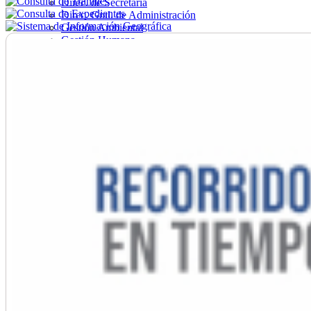
Direc. de Secretaría
Direc. Gral. de Administración
Gestión Ambiental
Gestión Humana
Hacienda
Obras
Ordenamiento
Promoción Social
Salud
Secretaría General
Tránsito
Turismo