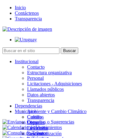
Inicio
Contáctenos
Transparencia
Institucional
Contacto
Estructura organizativa
Personal
Licitaciones - Adquisiciones
Llamados públicos
Datos abiertos
Transparencia
Dependencias
Municipios
Ambiente y Cambio Climático
Cultura
Castillos
Deportes
Chuy
Desarrollo
La Paloma
Descentralización
Lascano