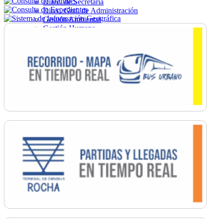
Direc. de Secretaría
Direc. Gral. de Administración
Gestión Ambiental
Gestión Humana
Hacienda
Obras
Ordenamiento
Promoción Social
Salud
Secretaría General
Tránsito
Turismo