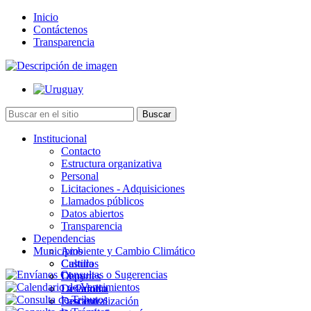
Inicio
Contáctenos
Transparencia
Institucional
Contacto
Estructura organizativa
Personal
Licitaciones - Adquisiciones
Llamados públicos
Datos abiertos
Transparencia
Dependencias
Municipios
Ambiente y Cambio Climático
Cultura
Castillos
Deportes
Chuy
Desarrollo
La Paloma
Descentralización
Lascano