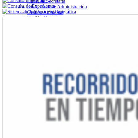
Direc. de Secretaría
Direc. Gral. de Administración
Gestión Ambiental
Gestión Humana
Hacienda
Obras
Ordenamiento
Promoción Social
Salud
Secretaría General
Tránsito
Turismo