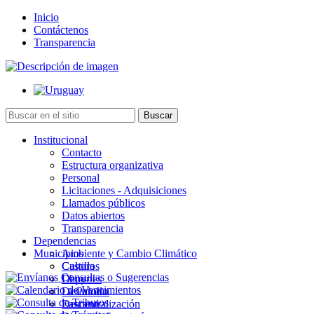
Inicio
Contáctenos
Transparencia
Institucional
Contacto
Estructura organizativa
Personal
Licitaciones - Adquisiciones
Llamados públicos
Datos abiertos
Transparencia
Dependencias
Municipios
Ambiente y Cambio Climático
Cultura
Castillos
Deportes
Chuy
Desarrollo
La Paloma
Descentralización
Lascano