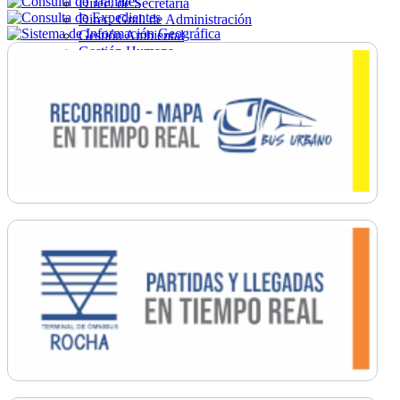
Direc. de Secretaría
Direc. Gral. de Administración
Gestión Ambiental
Gestión Humana
Hacienda
Obras
Ordenamiento
Promoción Social
Salud
Secretaría General
Tránsito
Turismo