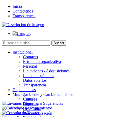
Inicio
Contáctenos
Transparencia
Institucional
Contacto
Estructura organizativa
Personal
Licitaciones - Adquisiciones
Llamados públicos
Datos abiertos
Transparencia
Dependencias
Municipios
Ambiente y Cambio Climático
Cultura
Castillos
Deportes
Chuy
Desarrollo
La Paloma
Descentralización
Lascano