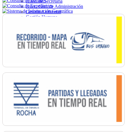
Direc. de Secretaría
Direc. Gral. de Administración
Gestión Ambiental
Gestión Humana
Hacienda
Obras
Ordenamiento
Promoción Social
Salud
Secretaría General
Tránsito
Turismo