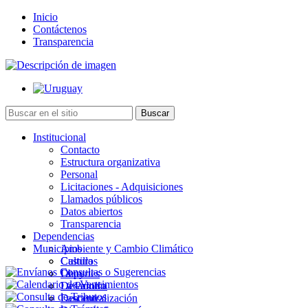
Inicio
Contáctenos
Transparencia
Institucional
Contacto
Estructura organizativa
Personal
Licitaciones - Adquisiciones
Llamados públicos
Datos abiertos
Transparencia
Dependencias
Municipios
Ambiente y Cambio Climático
Cultura
Castillos
Deportes
Chuy
Desarrollo
La Paloma
Descentralización
Lascano