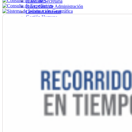
Direc. de Secretaría
Direc. Gral. de Administración
Gestión Ambiental
Gestión Humana
Hacienda
Obras
Ordenamiento
Promoción Social
Salud
Secretaría General
Tránsito
Turismo