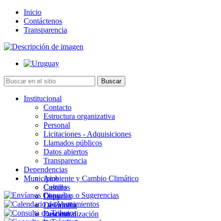
Inicio
Contáctenos
Transparencia
Institucional
Contacto
Estructura organizativa
Personal
Licitaciones - Adquisiciones
Llamados públicos
Datos abiertos
Transparencia
Dependencias
Municipios
Ambiente y Cambio Climático
Cultura
Castillos
Deportes
Chuy
Desarrollo
La Paloma
Descentralización
Lascano