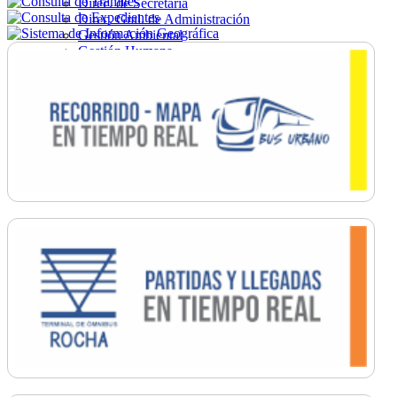
Direc. de Secretaría
Direc. Gral. de Administración
Gestión Ambiental
Gestión Humana
Hacienda
Obras
Ordenamiento
Promoción Social
Salud
Secretaría General
Tránsito
Turismo