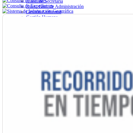
Direc. de Secretaría
Direc. Gral. de Administración
Gestión Ambiental
Gestión Humana
Hacienda
Obras
Ordenamiento
Promoción Social
Salud
Secretaría General
Tránsito
Turismo