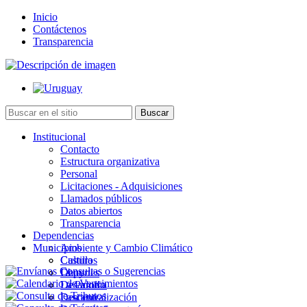
Inicio
Contáctenos
Transparencia
Institucional
Contacto
Estructura organizativa
Personal
Licitaciones - Adquisiciones
Llamados públicos
Datos abiertos
Transparencia
Dependencias
Municipios
Ambiente y Cambio Climático
Cultura
Castillos
Deportes
Chuy
Desarrollo
La Paloma
Descentralización
Lascano