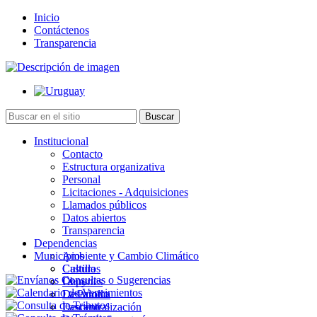
Inicio
Contáctenos
Transparencia
Institucional
Contacto
Estructura organizativa
Personal
Licitaciones - Adquisiciones
Llamados públicos
Datos abiertos
Transparencia
Dependencias
Municipios
Ambiente y Cambio Climático
Cultura
Castillos
Deportes
Chuy
Desarrollo
La Paloma
Descentralización
Lascano