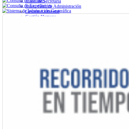
Direc. de Secretaría
Direc. Gral. de Administración
Gestión Ambiental
Gestión Humana
Hacienda
Obras
Ordenamiento
Promoción Social
Salud
Secretaría General
Tránsito
Turismo