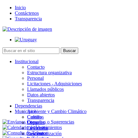
Inicio
Contáctenos
Transparencia
Institucional
Contacto
Estructura organizativa
Personal
Licitaciones - Adquisiciones
Llamados públicos
Datos abiertos
Transparencia
Dependencias
Municipios
Ambiente y Cambio Climático
Cultura
Castillos
Deportes
Chuy
Desarrollo
La Paloma
Descentralización
Lascano