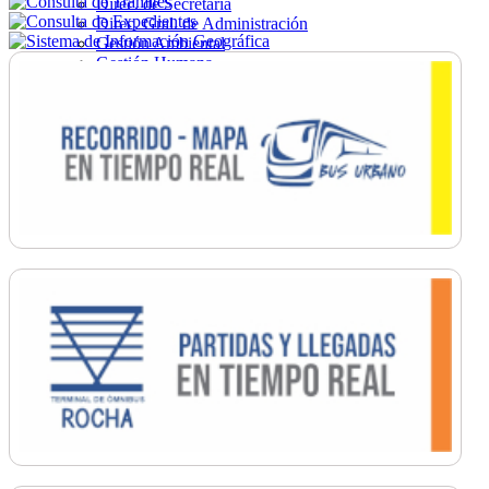
Direc. de Secretaría
Direc. Gral. de Administración
Gestión Ambiental
Gestión Humana
Hacienda
Obras
Ordenamiento
Promoción Social
Salud
Secretaría General
Tránsito
Turismo