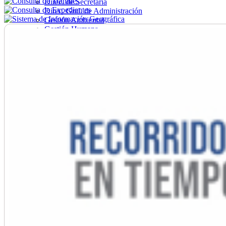
Direc. de Secretaría
Direc. Gral. de Administración
Gestión Ambiental
Gestión Humana
Hacienda
Obras
Ordenamiento
Promoción Social
Salud
Secretaría General
Tránsito
Turismo