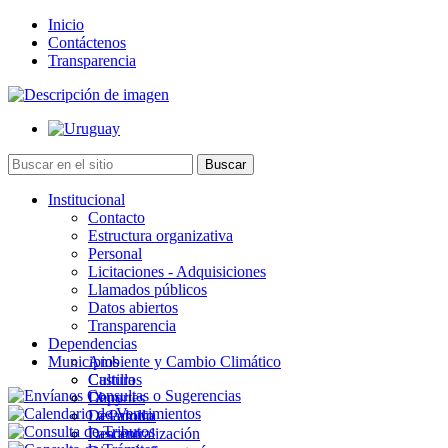
Inicio
Contáctenos
Transparencia
Institucional
Contacto
Estructura organizativa
Personal
Licitaciones - Adquisiciones
Llamados públicos
Datos abiertos
Transparencia
Dependencias
Municipios
Ambiente y Cambio Climático
Cultura
Castillos
Deportes
Chuy
Desarrollo
La Paloma
Descentralización
Lascano