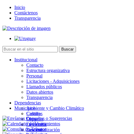
Inicio
Contáctenos
Transparencia
Institucional
Contacto
Estructura organizativa
Personal
Licitaciones - Adquisiciones
Llamados públicos
Datos abiertos
Transparencia
Dependencias
Municipios
Ambiente y Cambio Climático
Cultura
Castillos
Deportes
Chuy
Desarrollo
La Paloma
Descentralización
Lascano