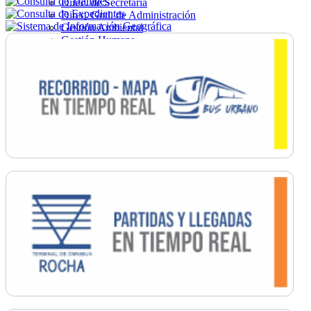
Direc. de Secretaría
Direc. Gral. de Administración
Gestión Ambiental
Gestión Humana
Hacienda
Obras
Ordenamiento
Promoción Social
Salud
Secretaría General
Tránsito
Turismo