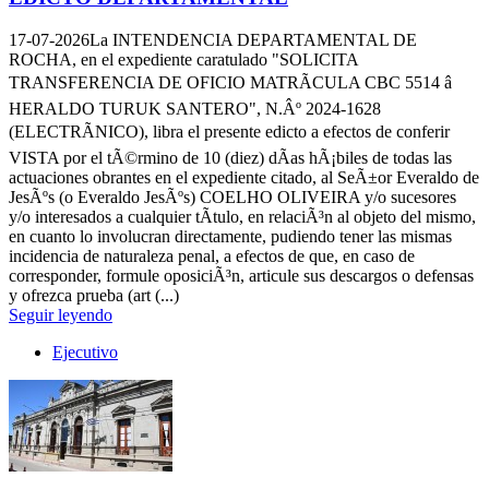
17-07-2026
La INTENDENCIA DEPARTAMENTAL DE
ROCHA, en el expediente caratulado "SOLICITA
TRANSFERENCIA DE OFICIO MATRÃCULA CBC 5514 â
HERALDO TURUK SANTERO", N.Âº 2024-1628
(ELECTRÃNICO), libra el presente edicto a efectos de conferir
VISTA por el tÃ©rmino de 10 (diez) dÃ­as hÃ¡biles de todas las
actuaciones obrantes en el expediente citado, al SeÃ±or Everaldo de
JesÃºs (o Everaldo JesÃºs) COELHO OLIVEIRA y/o sucesores
y/o interesados a cualquier tÃ­tulo, en relaciÃ³n al objeto del mismo,
en cuanto lo involucran directamente, pudiendo tener las mismas
incidencia de naturaleza penal, a efectos de que, en caso de
corresponder, formule oposiciÃ³n, articule sus descargos o defensas
y ofrezca prueba (art (...)
Seguir leyendo
Ejecutivo