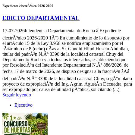
Expediente electrÃ³nico 2026-2020
EDICTO DEPARTAMENTAL
17-07-2026
Intendencia Departamental de Rocha â Expediente
electrÃ³nico 2026-2020 1Â°) En cumplimiento de lo dispuesto por
el artÃ­culo 15 de la Ley 3.958 se notifica emplazamiento por el
tÃ©rmino de 8 (ocho) dÃ­as al Sr. Gandhi Hilmi Husein Abdullah,
titular del padrÃ³n N.Âº 3390 de la localidad catastral Chuy del
Departamento Rocha y a todos los interesados, estableciendo que
por ResoluciÃ³n del Intendente Departamental N.Âº 886/2026, de
fecha 17 de marzo de 2026, se dispuso designar a la fracciÃ³n âAâ
del padrÃ³n N.Âº 3390 de la localidad catastral Chuy, segÃºn plano
proyecto de expropiaciÃ³n del Ing. Agrim. AgustÃ­n Decuadra, para
ser expropiado por causa de utilidad pÃºblica, solicitando (...)
Seguir leyendo
Ejecutivo