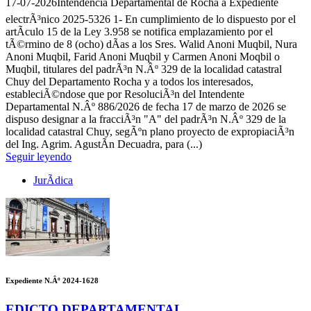
17-07-2026
Intendencia Departamental de Rocha â Expediente
electrÃ³nico 2025-5326 1- En cumplimiento de lo dispuesto por el
artÃ­culo 15 de la Ley 3.958 se notifica emplazamiento por el
tÃ©rmino de 8 (ocho) dÃ­as a los Sres. Walid Anoni Muqbil, Nura
Anoni Muqbil, Farid Anoni Muqbil y Carmen Anoni Moqbil o
Muqbil, titulares del padrÃ³n N.Âº 329 de la localidad catastral
Chuy del Departamento Rocha y a todos los interesados,
estableciÃ©ndose que por ResoluciÃ³n del Intendente
Departamental N.Âº 886/2026 de fecha 17 de marzo de 2026 se
dispuso designar a la fracciÃ³n "A" del padrÃ³n N.Âº 329 de la
localidad catastral Chuy, segÃºn plano proyecto de expropiaciÃ³n
del Ing. Agrim. AgustÃ­n Decuadra, para (...)
Seguir leyendo
JurÃ­dica
Expediente N.Âº 2024-1628
EDICTO DEPARTAMENTAL