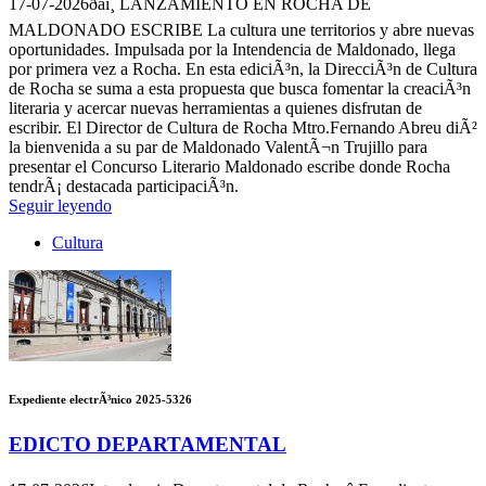
17-07-2026
ðâï¸ LANZAMIENTO EN ROCHA DE
MALDONADO ESCRIBE La cultura une territorios y abre nuevas
oportunidades. Impulsada por la Intendencia de Maldonado, llega
por primera vez a Rocha. En esta ediciÃ³n, la DirecciÃ³n de Cultura
de Rocha se suma a esta propuesta que busca fomentar la creaciÃ³n
literaria y acercar nuevas herramientas a quienes disfrutan de
escribir. El Director de Cultura de Rocha Mtro.Fernando Abreu diÃ²
la bienvenida a su par de Maldonado ValentÃ¬n Trujillo para
presentar el Concurso Literario Maldonado escribe donde Rocha
tendrÃ¡ destacada participaciÃ³n.
Seguir leyendo
Cultura
Expediente electrÃ³nico 2025-5326
EDICTO DEPARTAMENTAL