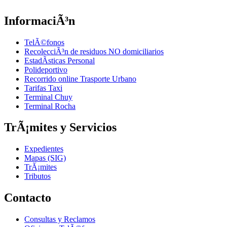
InformaciÃ³n
TelÃ©fonos
RecolecciÃ³n de residuos NO domiciliarios
EstadÃ­sticas Personal
Polideportivo
Recorrido online Trasporte Urbano
Tarifas Taxi
Terminal Chuy
Terminal Rocha
TrÃ¡mites y Servicios
Expedientes
Mapas (SIG)
TrÃ¡mites
Tributos
Contacto
Consultas y Reclamos