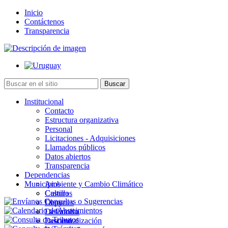
Inicio
Contáctenos
Transparencia
Institucional
Contacto
Estructura organizativa
Personal
Licitaciones - Adquisiciones
Llamados públicos
Datos abiertos
Transparencia
Dependencias
Municipios
Ambiente y Cambio Climático
Cultura
Castillos
Deportes
Chuy
Desarrollo
La Paloma
Descentralización
Lascano