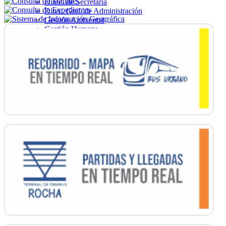
Direc. de Secretaría
Direc. Gral. de Administración
Gestión Ambiental
Gestión Humana
Hacienda
Obras
Ordenamiento
Promoción Social
Salud
Secretaría General
Tránsito
Turismo